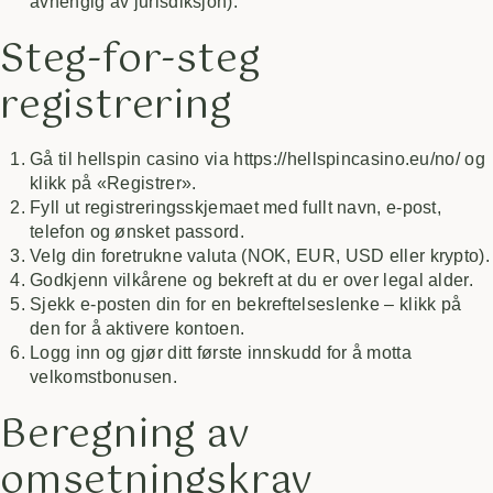
avhengig av jurisdiksjon).
Steg-for-steg
registrering
Gå til hellspin casino via
https://hellspincasino.eu/no/
og
klikk på «Registrer».
Fyll ut registreringsskjemaet med fullt navn, e-post,
telefon og ønsket passord.
Velg din foretrukne valuta (NOK, EUR, USD eller krypto).
Godkjenn vilkårene og bekreft at du er over legal alder.
Sjekk e-posten din for en bekreftelseslenke – klikk på
den for å aktivere kontoen.
Logg inn og gjør ditt første innskudd for å motta
velkomstbonusen.
Beregning av
omsetningskrav