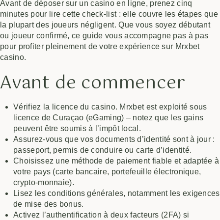
Avant de déposer sur un casino en ligne, prenez cinq
minutes pour lire cette check-list : elle couvre les étapes que
la plupart des joueurs négligent. Que vous soyez débutant
ou joueur confirmé, ce guide vous accompagne pas à pas
pour profiter pleinement de votre expérience sur Mrxbet
casino.
Avant de commencer
Vérifiez la licence du casino. Mrxbet est exploité sous
licence de Curaçao (eGaming) – notez que les gains
peuvent être soumis à l’impôt local.
Assurez-vous que vos documents d’identité sont à jour :
passeport, permis de conduire ou carte d’identité.
Choisissez une méthode de paiement fiable et adaptée à
votre pays (carte bancaire, portefeuille électronique,
crypto-monnaie).
Lisez les conditions générales, notamment les exigences
de mise des bonus.
Activez l’authentification à deux facteurs (2FA) si