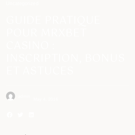
Uncategorized
GUIDE PRATIQUE
POUR MRXBET
CASINO :
INSCRIPTION, BONUS
ET ASTUCES
admin
May 4, 2016