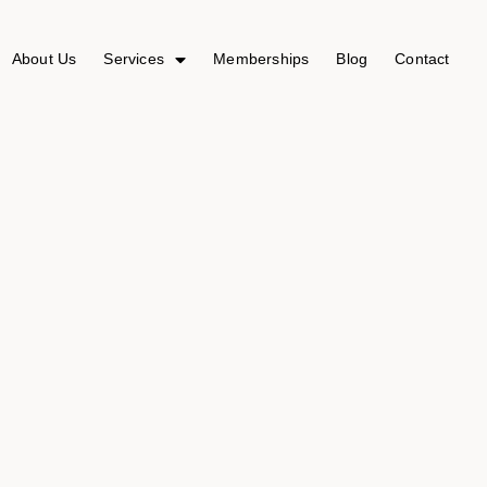
About Us
Services
Memberships
Blog
Contact