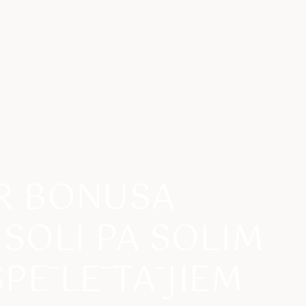
R BONUSA
 SOLI PA SOLIM
SPĒLĒTĀJIEM