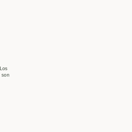
 Los
n son