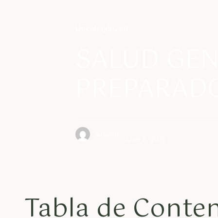
Uncategorized
SALUD GEN
PREPARADO
admlnlx
June 6, 2026
Tabla de Conte