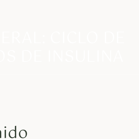
ERAL: CICLO DE
S DE INSULINA
nido