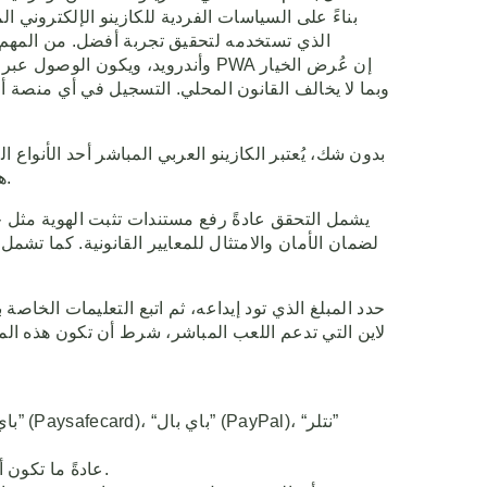
بناءً على السياسات الفردية للكازينو الإلكتروني 
الذي تستخدمه لتحقيق تجربة أفضل. من المهم ال
وبما لا يخالف القانون المحلي. التسجيل في أي منصة 
هذه العملات الرقمية المجهولة التي تعتمد على تقنية البلوك تشين تُعتبر ثورة بالنسبة للاعبين العرب، حيث يمكنهم اللعب دون أي خوف.
يشمل التحقق عادةً رفع مستندات تثبت الهوية مثل ج
لضمان الأمان والامتثال للمعايير القانونية. كما تشمل
حدد المبلغ الذي تود إيداعه، ثم اتبع التعليمات الخاص
لاين التي تدعم اللعب المباشر، شرط أن تكون هذه المو
عادةً ما تكون أفضل الكازينوهات عبر الإنترنت نظيفة للغاية وسهلة الاستخدام، وهو أمر أساسي لجعل تجربة اللعب للاعبين سلسة قدر الإمكان.