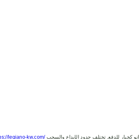
الاتصال بدعم العملاء في الكازينو للتأكد من توفر ليگانو كخيار للدفع. تختلف حدود الإيداع والسحب
ps://legiano-kw.com/