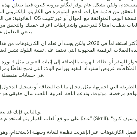
المستخدم، ولكن بشكل عام توفر ليگانو مرونة كبيرة فيما يتعلق بهذه
تحقق من قائمة خيارات الدفع المتوفرة في الكازينو الإلكتروني الذ
القانونية؛ في الكويت، غالبًا لا ت
ألعاب يتطلب امتثالًا للترخيص واشتراطات اعرف عميلك والتحقق من 
ينبغي التعامل على نحو معلوماتي بحت وعدم استخدام الخدمة حيث تكون مخالفة.
بدون شك، يُعتبر الكازينو العربي المباشر أحد الأنواع الأكثر استخداماً ف
واز السفر أو بطاقة الهوية، بالإضافة إلى إثبات العنوان مثل فاتو
 المكافآت عروض استرداد النقود وبرامج الولاء التي تمنح نقاطًا ومز
في حسابات منفصلة ومحمية لضمان عدم تأثرها بأي ظروف تشغيلية قد تواجه الشركة.
ة بالطريقة التي اخترتها، مثل إدخال بيانات البطاقة أو تسجيل الدخول
اقع مرخصة، موثوقة، وتدعم اللغة العربية. اللعب بمال حقيقي هو جوه
يمكن أن يكون مج
وبالتالي فإنك قد تتعرض إلى قيود إذا قُمت بطلب الحصول على قرض بنكي مثلًا.
عادةً على مواقع ألعاب القمار يتم استخدام طرق الدفع مثل بطاقات الائتما