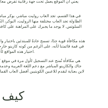
في هذا القسم، تجد العاب روليت مباشر، بوكر مباشر
الطاولة تجد العاب مختلفة منها الروليت، البوكر، ا
السلوتس. لا يوجد ما يجبرك على المراهنة على كاف
اختيار هذه المواقع لأنها تفي بمعاييرنا لاختيار كازينوهات الإنترنت العربية. يرغب الكثير في الشرق الأوسط في اللعب في كازينو اونلاين عربي باللغة العربية.
هي مكافأة تُمنح عند التسجيل لأول مرة في موقع كاز
جاك والكازينو المباشر مع دعم اللغة العربية وخدمة ع
لاين بعناية لنقدم للاعبين الكويتيين أفضل العاب الق
كيف ت