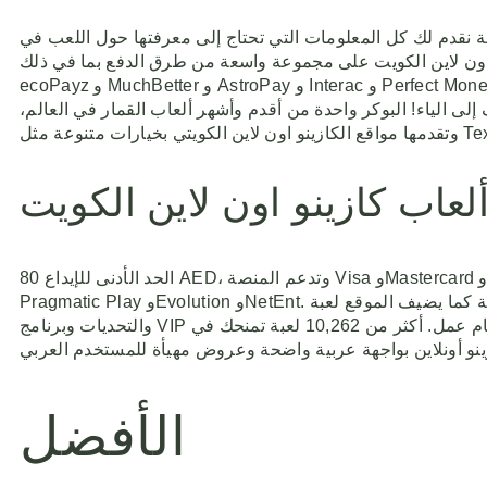
فحة نقدم لك كل المعلومات التي تحتاج إلى معرفتها حول اللعب في
ة واسعة من طرق الدفع بما في ذلك Visa و Mastercard ، بالإضافة إلى محافظ Skrill و Neteller و
ecoPayz و MuchBetter و AstroPay و Interac و Perfect Money. لا يوجد نص قانوني يجرم ألعاب كازينو اون لاين الكويت أو المراهنات الرياضية عبر الإنترنت ، لكن القانون الكويتي يقتصر
لى الياء! البوكر واحدة من أقدم وأشهر ألعاب القمار في العالم،
لعاب كازينو اون لاين الكويت
الحد الأدنى للإيداع 80 AED، وتدعم المنصة Visa وMastercard وSkrill وNeteller وMuchBetter وBitcoin وUSDT والتحويل البنكي للإيداع والسحب. تشمل قائمة المزودين الواردة
Pragmatic Play وEvolution وNetEnt. بيانات بطاقات الإيداع غير واضحة بالكامل في المصادر الخاصة بالمنطقة كما يضيف الموقع لعبة Bonus Crab الجانبية، إلى جانب البطولات
والتحديات وبرنامج VIP بحدود سحب أعلى ومكافآت خاصة. الحد الأدنى للإيداع €10، والسحب قد يستغرق حتى ثلاثة أيام عمل. أكثر من 10,262 لعبة تمنحك في Amunra نقطة بداية قوية إذا
الأفضل