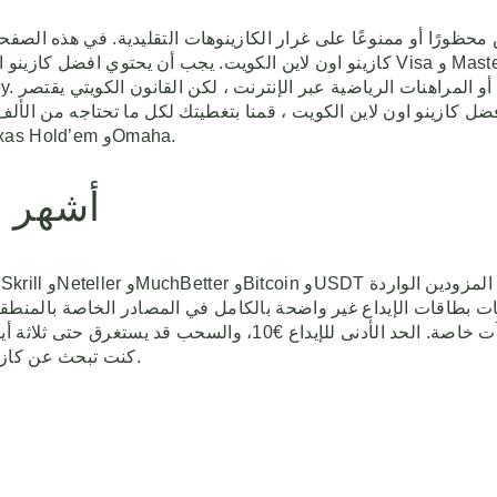
 محظورًا أو ممنوعًا على غرار الكازينوهات التقليدية. في هذه الص
كازينو اون لاين الكويت. يجب أن يحتوي افضل كازينو اون لاين الكويت على مجموع
ل كازينو اون لاين الكويت ، قمنا بتغطيتك لكل ما تحتاجه من الألف إ
وتقدمها مواقع الكازينو اون لاين الكويتي بخيارات متنوعة مثل Texas Hold’em وOmaha.
أشهر أ
كنت تبحث عن كازينو أونلاين بواجهة عربية واضحة وعروض مهيأة للمستخدم العربي.