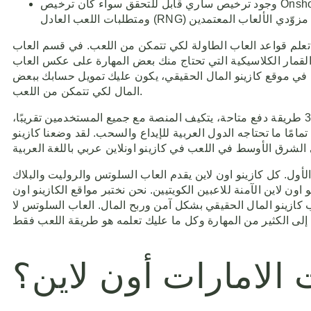
وجود ترخيص ساري قابل للتحقق سواء كان ترخيص Onshore أو Offshore يعني أن الموقع يعمل تحت جهة رقابية تفرض معايير أساسية مثل حماية اللاعبين، سياسات الشكاوى،
ى تعلم قواعد العاب الطاولة لكي تتمكن من اللعب. في قسم العاب
ب القمار الكلاسيكية التي تحتاج منك بعض المهارة على عكس العاب
 في موقع كازينو المال الحقيقي، يكون عليك تمويل حسابك ببعض
المال لكي تتمكن من اللعب.
هذه مكافأة قوية جدًا، تسمح عادةً للمبتدئين باختبار واحد من 200 مزود متاح في أفضل الظروف. مع وجود ما لا يقل عن 30 طريقة دفع متاحة، يتكيف المنصة مع جميع المستخدمين تقريبًا،
تاجه الدول العربية للإيداع والسحب. لقد وضعنا كازينو Betwinner في قمة قائمتنا لأنه، على الرغم من كونه كازينو خارجي، إلا أنه مخصص بشكل كبير للعالم العربي. تم
الأول. كل كازينو اون لاين يقدم العاب السلوتس والروليت والبلاك
ون لاين الآمنة للاعبين الكويتيين. نحن نختبر مواقع الكازينو اون
ب كازينو المال الحقيقي بشكل آمن وربح المال. العاب السلوتس لا
الامارات أون لاين؟