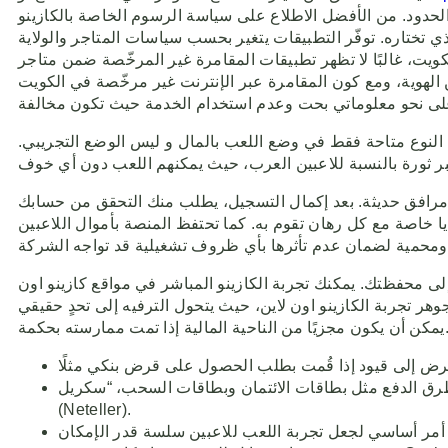
 الحدود. من الأفضل الاطلاع على سياسة الرسوم الخاصة بالكازينو
ي تختاره. توفّر التطبيقات يتغير بحسب سياسات المتاجر والولاية
ظهر تطبيقات المقامرة غير المرخّصة ضمن متاجر iOS وأندرويد، ويكون الوصول عبر نسخة الويب المتوافقة مع الجوال أو عبر تثبيت PWA إن عُرض الخيار
الهوية، ومع كون المقامرة عبر الإنترنت غير مرخّصة في الكويت
ي 2026. ولكن يجب أن تعلم أن الكازينوهات من هذا النوع متاحة فقط في وضع اللعب بالمال و ليس الوضع التجريبي.
رة مرافق حديثة. بعد إكمال التسجيل، يطلب منك التحقق من حسابك
ايا خاصة مع كل رهان تقوم به. كما تحتفظ المنصة بأموال اللاعبين
 إلى محفظتك. يمكنك تجربة الكازينو المباشر في مواقع كازينو اون
ر تجربة الكازينو اون لاين، حيث يتحول الترفيه إلى تحدٍ حقيقي
زيًا من الناحية المالية إذا تمت ممارسته بحكمة.
ن وبطاقات السحب، “سكريل” (Skrill)، “باي سيف كارد” (Paysafecard)، “باي بال” (PayPal)، “نتلر”
(Neteller).