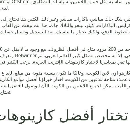
ومتطلبات اللعب العادل (RNG) لدى مزوّدي الألعاب المعتمدين.
، بلاك جاك مباشر، باكارات مباشر وغير ذلك الكثير. هنا تحتاج إل
لكرابس، الباكارات، كينو، بينغو والبلاك جاك. هنا انت تبحث عن العا
ة خطوط الدفع، ولكنك تختار ما يناسبك. بعد التسجيل وتفعيل حسابك
وتعرف تمامًا ما تح
ينو اون لاين الكويت، وغالبًا ما تكون بنسبة مئوية من مبلغ الإيداع 
ملاء متاحة للاعبين من الكويت. اختار خبراؤنا أفضل مواقع الكازينو ا
مار الآمنة. يمكن لجميع اللاعبين من الكويت الآن الوصول لأفضل العا
تحتاج إلى الكثير من المهارة وكل ما عليك تعلمه هو طريقة اللعب فقط.
ختار أفضل كازينوهات 