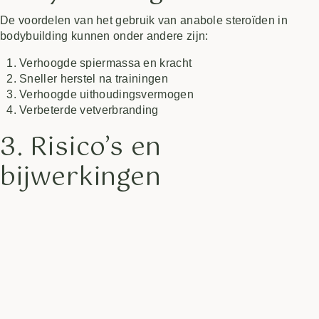
De voordelen van het gebruik van anabole steroïden in
bodybuilding kunnen onder andere zijn:
Verhoogde spiermassa en kracht
Sneller herstel na trainingen
Verhoogde uithoudingsvermogen
Verbeterde vetverbranding
3. Risico’s en
bijwerkingen
Het gebruik van anabole steroïden is echter niet zonder
risico’s. Mogelijke bijwerkingen zijn onder andere:
Hormoonbalans verstoringen
Verhoogde kans op hartaandoeningen
Agressie en stemmingswisselingen
Leverproblemen