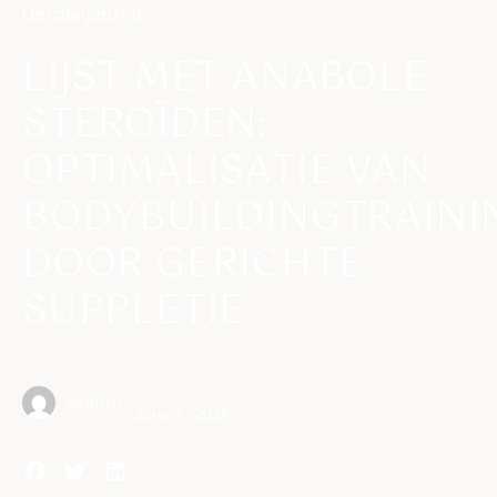
Uncategorized
LIJST MET ANABOLE
STEROÏDEN:
OPTIMALISATIE VAN
BODYBUILDINGTRAINI
DOOR GERICHTE
SUPPLETIE
admlnlx
June 7, 2026