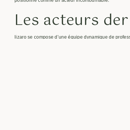
positionne comme un acteur incontournable.
Les acteurs derr
lizaro se compose d’une équipe dynamique de profess
experts travaillent ensemble pour créer des événemen
l’organisation d’ateliers créatifs à la gestion d’événe
les utilisateurs.
Pourquoi choisir
Opter pour lizaro, c’est faire le choix d’une qualité 
encourager l’interaction et l’échange, favorisant ainsi 
s’engage à rester à l’écoute des besoins de sa comm
attentes. Un exemple frappant est la façon dont ils int
activités. Pour explorer cette plateforme fascinante, vi