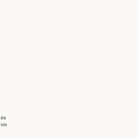
dée
 vie