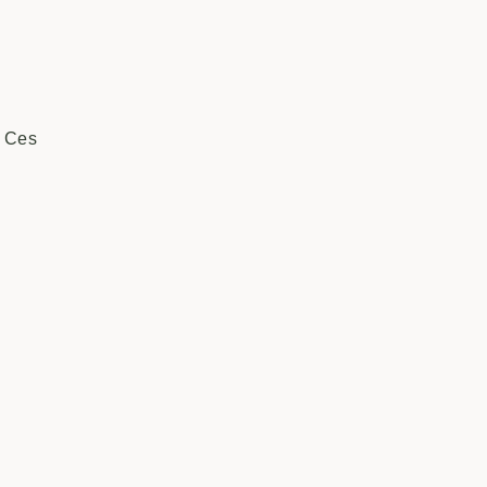
. Ces
ée pour
ur
es