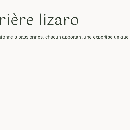
ière lizaro
ionnels passionnés, chacun apportant une expertise unique
ts attrayants et engageants. Leurs compétences varient de
ments culturels, garantissant une expérience riche et diversifi
 lizaro ?
d’expérience inégalée. Les activités proposées sont conçues po
des relations authentiques entre participants. De plus, lizaro
unauté, adaptant constamment son offre pour répondre aux
ègrent les retours des utilisateurs dans la création de nouvell
sitez
lizaro
.