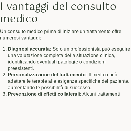
I vantaggi del consulto
medico
Un consulto medico prima di iniziare un trattamento offre
numerosi vantaggi:
Diagnosi accurata:
Solo un professionista può eseguire
una valutazione completa della situazione clinica,
identificando eventuali patologie o condizioni
preesistenti.
Personalizzazione del trattamento:
Il medico può
adattare le terapie alle esigenze specifiche del paziente,
aumentando le possibilità di successo.
Prevenzione di effetti collaterali:
Alcuni trattamenti
possono avere effetti indesiderati, e un medico è in
grado di fornire informazioni sui rischi associati e su
come evitarli.
Controllo delle interazioni farmacologiche:
È
importante sapere se i farmaci assunti possono