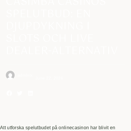
CASIMBA CASINOS
SPELUTBUD: EN
DJUPDYKNING I
SLOTS OCH LIVE
DEALER-ALTERNATIV
admlnlx
June 22, 2026
Att utforska spelutbudet på onlinecasinon har blivit en