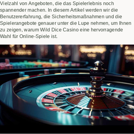
Vielzahl von Angeboten, die das Spielerlebnis noch
spannender machen. In diesem Artikel werden wir die
Benutzererfahrung, die Sicherheitsmaßnahmen und die
Spielerangebote genauer unter die Lupe nehmen, um Ihnen
zu zeigen, warum Wild Dice Casino eine hervorragende
Wahl für Online-Spiele ist.