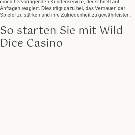
einen hervorragenden Kundenservice, der schnell auf
Anfragen reagiert. Dies trägt dazu bei, das Vertrauen der
Spieler zu stärken und ihre Zufriedenheit zu gewährleisten.
So starten Sie mit Wild
Dice Casino
Der Einstieg bei Wild Dice Casino ist einfach und
unkompliziert. In wenigen Schritten können Sie ein Konto
erstellen und Ihr Spielvergnügen beginnen.
Konto erstellen:
Besuchen Sie die Website von Wild
Dice Casino und klicken Sie auf „Registrieren“, um ein
Konto zu erstellen.
Details verifizieren:
Bestätigen Sie Ihre E-Mail-Adresse
und Ihre Identität, um sicherzustellen, dass Ihr Konto
geschützt ist.
Einzahlung tätigen:
Wählen Sie eine der verfügbaren
Zahlungsmethoden aus und tätigen Sie Ihre erste
Einzahlung.