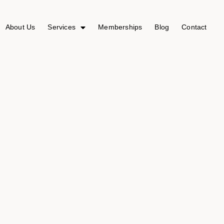
About Us
Services
Memberships
Blog
Contact