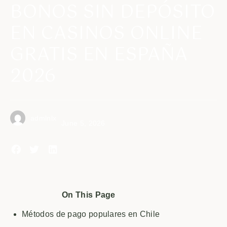
BONOS SIN DEPÓSITO
EN CASINOS ONLINE
GRATIS EN ESPAÑA
2026
admlnlx
June 5, 2026
On This Page
Métodos de pago populares en Chile