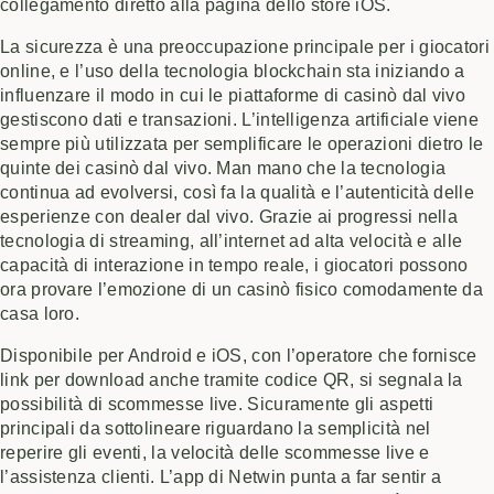
collegamento diretto alla pagina dello store iOS.
La sicurezza è una preoccupazione principale per i giocatori
online, e l’uso della tecnologia blockchain sta iniziando a
influenzare il modo in cui le piattaforme di casinò dal vivo
gestiscono dati e transazioni. L’intelligenza artificiale viene
sempre più utilizzata per semplificare le operazioni dietro le
quinte dei casinò dal vivo. Man mano che la tecnologia
continua ad evolversi, così fa la qualità e l’autenticità delle
esperienze con dealer dal vivo. Grazie ai progressi nella
tecnologia di streaming, all’internet ad alta velocità e alle
capacità di interazione in tempo reale, i giocatori possono
ora provare l’emozione di un casinò fisico comodamente da
casa loro.
Disponibile per Android e iOS, con l’operatore che fornisce
link per download anche tramite codice QR, si segnala la
possibilità di scommesse live. Sicuramente gli aspetti
principali da sottolineare riguardano la semplicità nel
reperire gli eventi, la velocità delle scommesse live e
l’assistenza clienti. L’app di Netwin punta a far sentir a