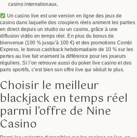
casino internationaux.
Un casino live est une version en ligne des jeux de
casino dans laquelle des croupiers réels animent les parties
en direct depuis un studio ou un casino, grâce à une
diffusion vidéo en temps réel. En plus du bonus de
bienvenue (100 % jusqu’à 100 €) et des promotions Combi
Express, le bonus cashback hebdomadaire de 10 % sur les
pertes au live fait vraiment la différence pour les joueurs
réguliers. Si l’on retrouve aussi du poker live casino et des
paris sportifs, c’est bien son offre live qui séduit le plus.
Choisir le meilleur
blackjack en temps réel
parmi l’offre de Nine
Casino