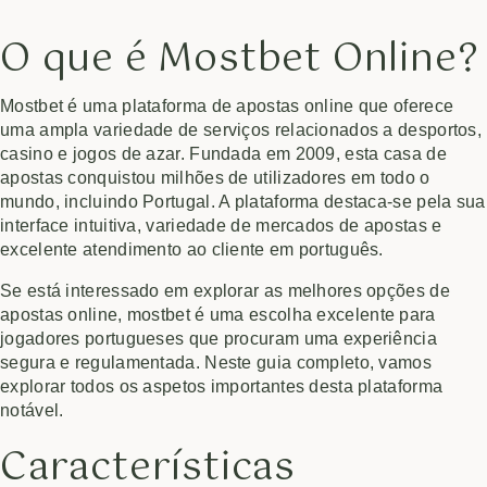
O que é Mostbet Online?
Mostbet é uma plataforma de apostas online que oferece
uma ampla variedade de serviços relacionados a desportos,
casino e jogos de azar. Fundada em 2009, esta casa de
apostas conquistou milhões de utilizadores em todo o
mundo, incluindo Portugal. A plataforma destaca-se pela sua
interface intuitiva, variedade de mercados de apostas e
excelente atendimento ao cliente em português.
Se está interessado em explorar as melhores opções de
apostas online,
mostbet
é uma escolha excelente para
jogadores portugueses que procuram uma experiência
segura e regulamentada. Neste guia completo, vamos
explorar todos os aspetos importantes desta plataforma
notável.
Características