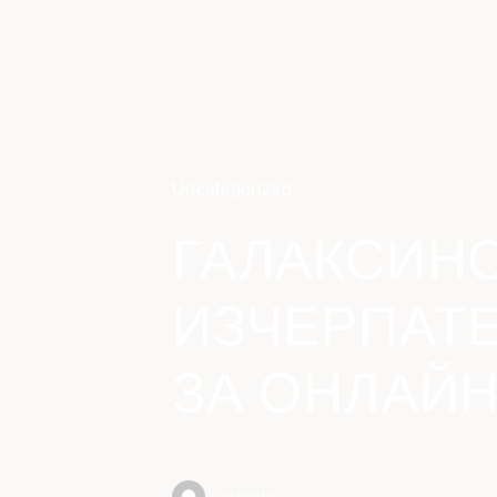
Uncategorized
ГАЛАКСИНО
ИЗЧЕРПАТ
ЗА ОНЛАЙН
admlnlx