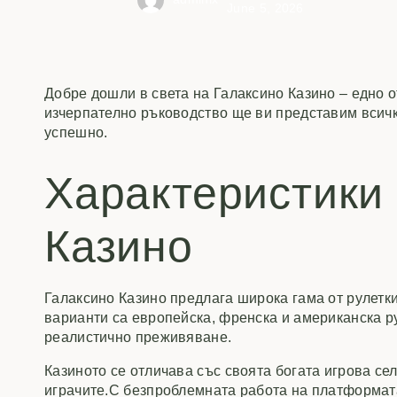
June 5, 2026
Добре дошли в света на Галаксино Казино – едно о
изчерпателно ръководство ще ви представим всичко,
успешно.
Характеристики
Казино
Галаксино Казино предлага широка гама от рулетки
варианти са европейска, френска и американска ру
реалистично преживяване.
Казиното се отличава със своята богата игрова се
играчите.С безпроблемната работа на платформата 