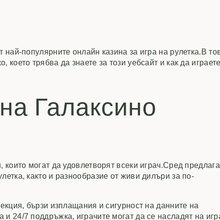
т най-популярните онлайн казина за игра на рулетка.В то
 което трябва да знаете за този уебсайт и как да играет
 на Галаксино
, които могат да удовлетворят всеки играч.Сред предлаг
летка, както и разнообразие от живи дилъри за по-
лекция, бързи изплащания и сигурност на данните на
и 24/7 поддръжка, играчите могат да се насладят на игр