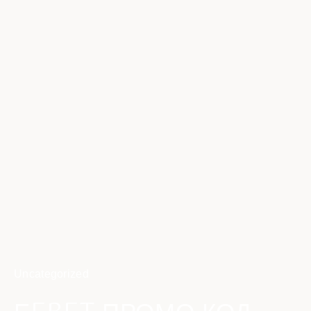
Uncategorized